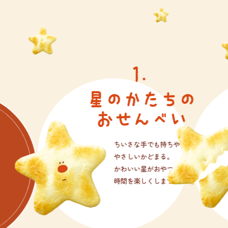
たちの
さくさくで
べい
かろやか
でも持ちやすい
きめ細かい米粉を
どまる。
使ってつくっています。
がおやつの
こどもから大人まで
くします。
食べやすい食感です。